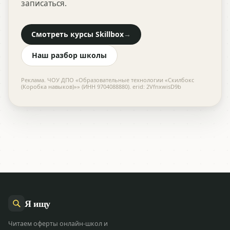
записаться.
Смотреть курсы Skillbox
→
Наш разбор школы
Реклама. ЧОУ ДПО «Образовательные технологии «Скилбокс
(Коробка навыков)»» (ИНН 9704088880). erid: 2VfnxwisD9b
Я
ищу
Читаем оферты онлайн-школ и