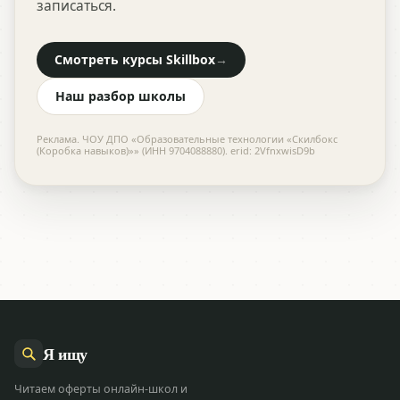
записаться.
Смотреть курсы Skillbox
→
Наш разбор школы
Реклама. ЧОУ ДПО «Образовательные технологии «Скилбокс
(Коробка навыков)»» (ИНН 9704088880). erid: 2VfnxwisD9b
Я
ищу
Читаем оферты онлайн-школ и