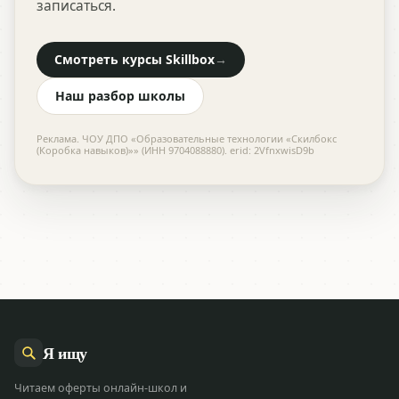
записаться.
Смотреть курсы Skillbox
→
Наш разбор школы
Реклама. ЧОУ ДПО «Образовательные технологии «Скилбокс
(Коробка навыков)»» (ИНН 9704088880). erid: 2VfnxwisD9b
Я
ищу
Читаем оферты онлайн-школ и