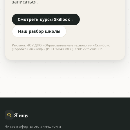
записаться.
Смотреть курсы Skillbox
→
Наш разбор школы
Реклама. ЧОУ ДПО «Образовательные технологии «Скилбокс
(Коробка навыков)»» (ИНН 9704088880). erid: 2VfnxwisD9b
Я
ищу
Читаем оферты онлайн-школ и