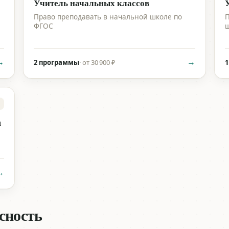
Учитель начальных классов
Право преподавать в начальной школе по
П
ФГОС
ш
→
→
2 программы
·
от 30 900 ₽
1
я
→
асность