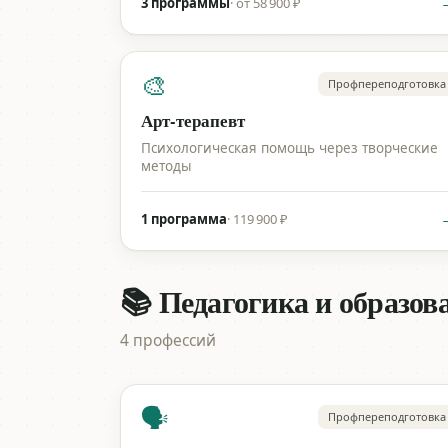
3 программы
·
от 58 900 ₽
🎨
Профпереподготовка
Арт-терапевт
Психологическая помощь через творческие
методы
1 программа
·
119 900 ₽
📚 Педагогика и образов
4 профессий
🗣️
Профпереподготовка