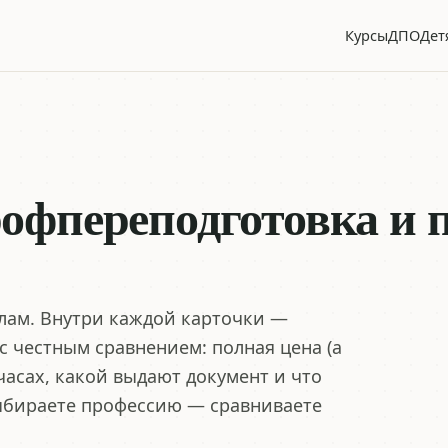
Курсы
ДПО
Дет
офпереподготовка и
олам. Внутри каждой карточки —
 честным сравнением: полная цена (а
 часах, какой выдают документ и что
Выбираете профессию — сравниваете