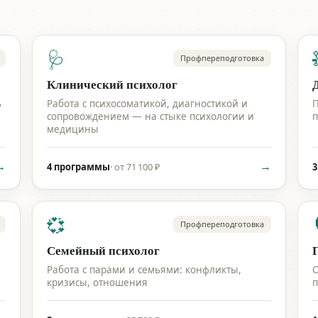
🩺
Профпереподготовка
Клинический психолог
ь
Работа с психосоматикой, диагностикой и
П
сопровождением — на стыке психологии и
п
медицины
→
→
4 программы
·
от 71 100 ₽
3
💞
Профпереподготовка
Семейный психолог
Работа с парами и семьями: конфликты,
О
кризисы, отношения
п