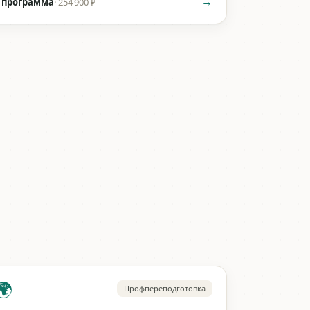
→
 программа
·
254 900 ₽
🌍
Профпереподготовка