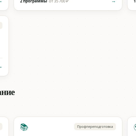
→
→
2 программы
·
от 35 700 ₽
1
→
ание
📚
Профпереподготовка