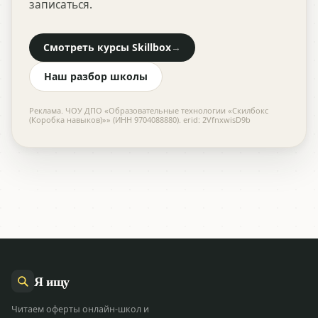
записаться.
Смотреть курсы Skillbox
→
Наш разбор школы
Реклама. ЧОУ ДПО «Образовательные технологии «Скилбокс
(Коробка навыков)»» (ИНН 9704088880). erid: 2VfnxwisD9b
Я
ищу
Читаем оферты онлайн-школ и