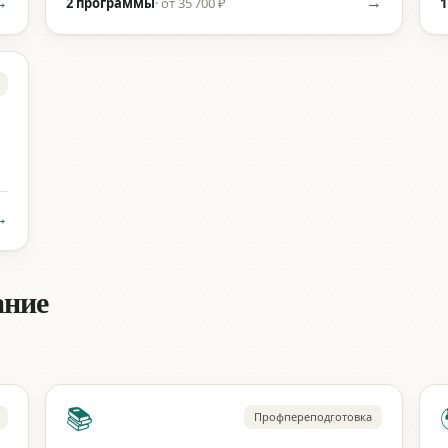
→
→
2 программы
·
от 35 700 ₽
1
→
ание
📚
Профпереподготовка