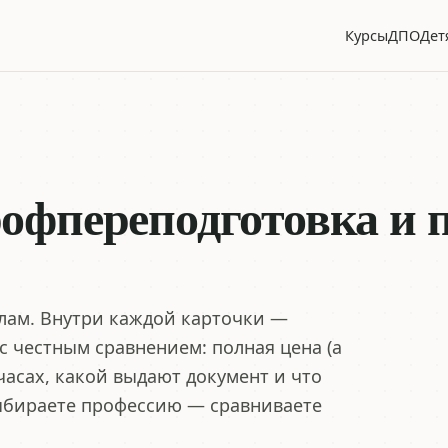
Курсы
ДПО
Дет
офпереподготовка и
олам. Внутри каждой карточки —
 честным сравнением: полная цена (а
 часах, какой выдают документ и что
Выбираете профессию — сравниваете