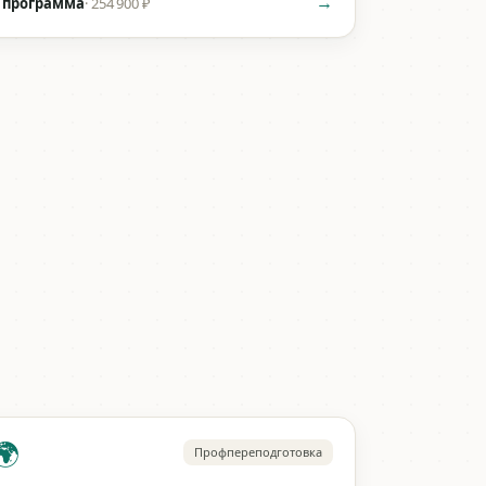
→
 программа
·
254 900 ₽
🌍
Профпереподготовка