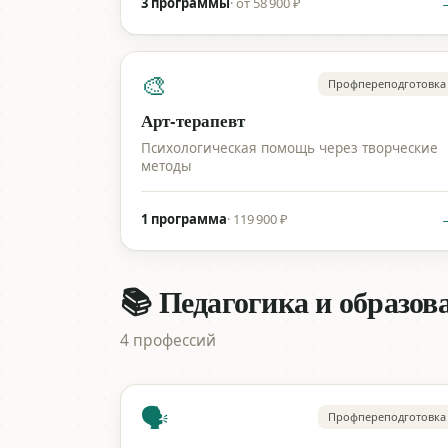
3 программы
·
от 58 900 ₽
🎨
Профпереподготовка
Арт-терапевт
Психологическая помощь через творческие
методы
1 программа
·
119 900 ₽
📚 Педагогика и образов
4 профессий
🗣️
Профпереподготовка