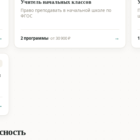
Учитель начальных классов
Право преподавать в начальной школе по
П
ФГОС
ш
→
→
2 программы
·
от 30 900 ₽
1
я
→
асность