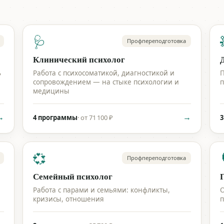
🩺
Профпереподготовка
Клинический психолог
ь
Работа с психосоматикой, диагностикой и
П
сопровождением — на стыке психологии и
п
медицины
→
→
4 программы
·
от 71 100 ₽
3
💞
Профпереподготовка
Семейный психолог
Работа с парами и семьями: конфликты,
О
кризисы, отношения
п